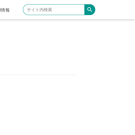
Search Button
Search
用情報
for: